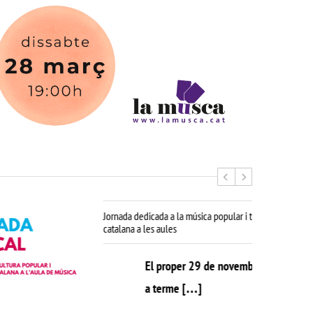
Jornada dedicada a la música popular i tradicional
catalana a les aules
El proper 29 de novembre es durà
a terme […]