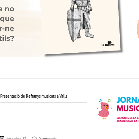
 de Refranys musicats a Valls
La Biblioteca Carles Cardó de Valls
acollirà el proper […]
e 17
0 comments