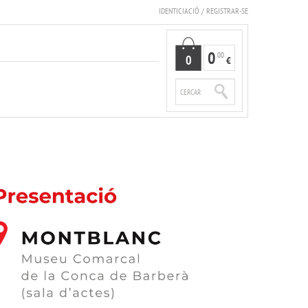
IDENTICIACIÓ
/
REGISTRAR-SE
0
00
0
€