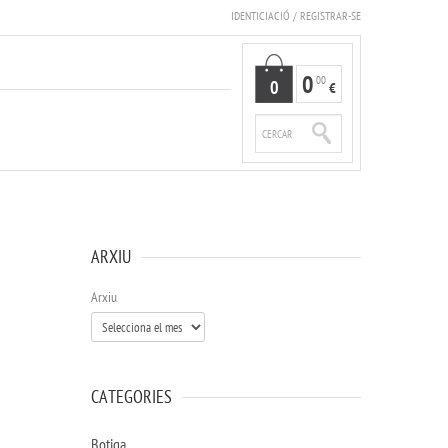
IDENTICIACIÓ
/
REGISTRAR-SE
0
00
0
€
ARXIU
Arxiu
CATEGORIES
Botiga