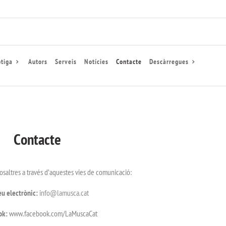
tiga
Autors
Serveis
Notícies
Contacte
Descàrregues
Contacte
osaltres a través d’aquestes vies de comunicació:
eu electrònic:
info@lamusca.cat
ok:
www.facebook.com/LaMuscaCat