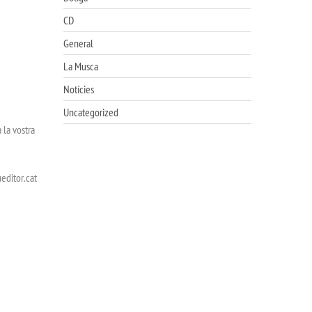
CD
General
La Musca
Notícies
Uncategorized
 la vostra
editor.cat