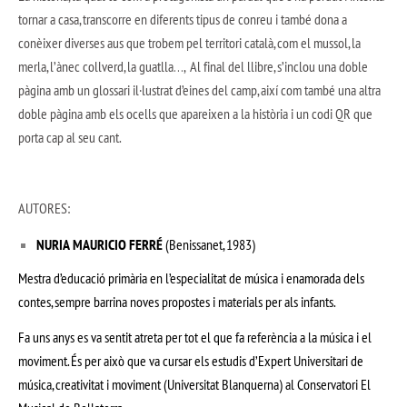
tornar a casa, transcorre en diferents tipus de conreu i també dona a
conèixer diverses aus que trobem pel territori català, com el mussol, la
merla, l’ànec collverd, la guatlla…, Al final del llibre, s’inclou una doble
pàgina amb un glossari il·lustrat d’eines del camp, així com també una altra
doble pàgina amb els ocells que apareixen a la història i un codi QR que
porta cap al seu cant.
AUTORES:
NURIA MAURICIO FERRÉ
(Benissanet, 1983)
Mestra d’educació primària en l’especialitat de música i enamorada dels
contes, sempre barrina noves propostes i materials per als infants.
Fa uns anys es va sentit atreta per tot el que fa referència a la música i el
moviment. És per això que va cursar els estudis d’Expert Universitari de
música, creativitat i moviment (Universitat Blanquerna) al Conservatori El