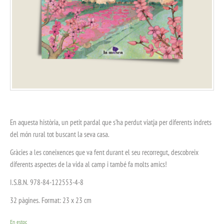
En aquesta història, un petit pardal que s’ha perdut viatja per diferents indrets
del món rural tot buscant la seva casa.
Gràcies a les coneixences que va fent durant el seu recorregut, descobreix
diferents aspectes de la vida al camp i també fa molts amics!
I.S.B.N. 978-84-122553-4-8
32 pàgines. Format: 23 x 23 cm
En estoc