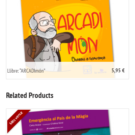
5,95 €
Llibre: “ARCADImón”
/
share it
Related Products
Més venut