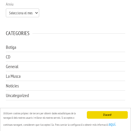
Arxiu
CATEGORIES
Botiga
CD
General
La Musca
Notícies
Uncategorized
Utilitzem cookies pròpies i de tercers per obtenir dades estadístiques de la
D'acord!
navegació dels nostres usuaris i millorar els nostres serveis. Si acceptes o
Copyright
La Musca
2012
aquí.
continues navegant, considerem que n’acceptes l’ús. Pots canviar la configuració o obtenir més informació