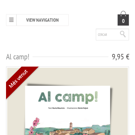
VIEW NAVIGATION
0
Al camp!
9,95 €
Més venut