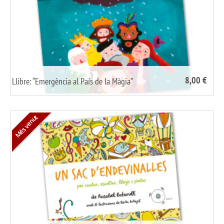
8,00 €
Llibre: “Emergència al País de la Màgia”
/
share it
Més venut