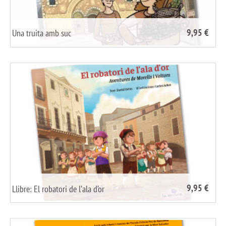
9,95 €
Una truita amb suc
/
share it
9,95 €
Llibre: El robatori de l’ala d’or
/
share it