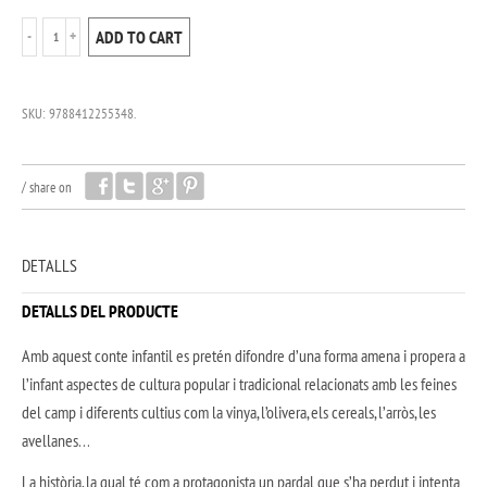
ADD TO CART
SKU:
9788412255348
.
/
share on
DETALLS
DETALLS DEL PRODUCTE
Amb aquest conte infantil es pretén difondre d’una forma amena i propera a
l’infant aspectes de cultura popular i tradicional relacionats amb les feines
del camp i diferents cultius com la vinya, l’olivera, els cereals, l’arròs, les
avellanes…
La història, la qual té com a protagonista un pardal que s’ha perdut i intenta