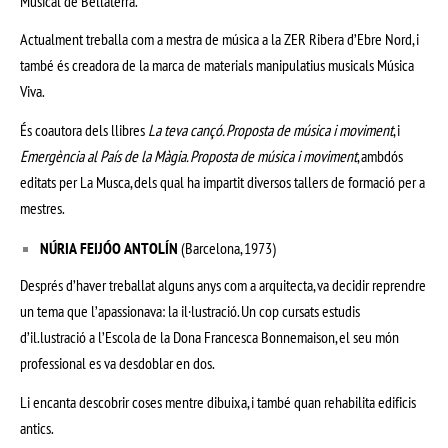
Musical de Bellaterra.
Actualment treballa com a mestra de música a la ZER Ribera d’Ebre Nord, i
també és creadora de la marca de materials manipulatius musicals Música
Viva.
És coautora dels llibres
La teva cançó. Proposta de música i moviment
, i
Emergència al País de la Màgia. Proposta de música i moviment
, ambdós
editats per La Musca, dels qual ha impartit diversos tallers de formació per a
mestres.
NÚRIA FEIJÓO ANTOLÍN
(Barcelona, 1973)
Després d’haver treballat alguns anys com a arquitecta, va decidir reprendre
un tema que l’apassionava: la il·lustració. Un cop cursats estudis
d’il.lustració a l’Escola de la Dona Francesca Bonnemaison, el seu món
professional es va desdoblar en dos.
Li encanta descobrir coses mentre dibuixa, i també quan rehabilita edificis
antics.