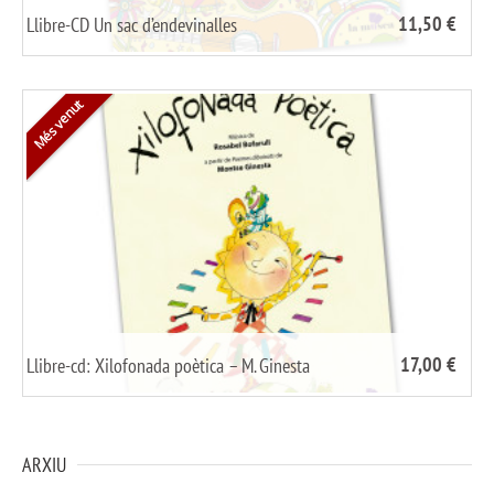
11,50 €
Llibre-CD Un sac d’endevinalles
/
share it
Més venut
17,00 €
Llibre-cd: Xilofonada poètica – M. Ginesta
/
share it
ARXIU