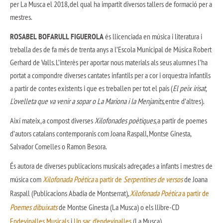
per La Musca el 2018, del qual ha impartit diversos tallers de formació per a
mestres.
ROSABEL BOFARULL FIGUEROLA
és llicenciada en música i literatura i
treballa des de fa més de trenta anys a l’Escola Municipal de Música Robert
Gerhard de Valls. L’interès per aportar nous materials als seus alumnes l’ha
portat a compondre diverses cantates infantils per a cor i orquestra infantils
a partir de contes existents i que es treballen per tot el país (
El peix irisat,
L’ovelleta que va venir a sopar o La Mariona i la Menjanits
, entre d’altres).
Així mateix, a compost diverses
Xilofonades poètiques
, a partir de poemes
d’autors catalans contemporanis com Joana Raspall, Montse Ginesta,
Salvador Comelles o Ramon Besora.
És autora de diverses publicacions musicals adreçades a infants i mestres de
música com
Xilofonada Poètica
a partir de
Serpentines de versos
de Joana
Raspall (Publicacions Abadia de Montserrat),
Xilofonada Poètica
a partir de
Poemes dibuixats
de Montse Ginesta (La Musca) o els llibre-CD
Endevinalles Musicals
i
Un sac d’endevinalles
(La Musca).