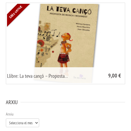
Més venut
9,00 €
Llibre: La teva cançó – Proposta…
/
share it
ARXIU
Arxiu