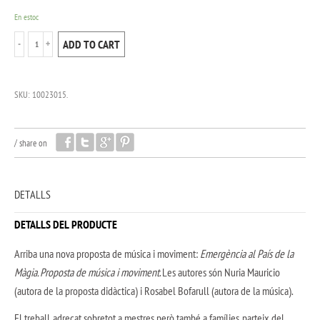
En estoc
ADD TO CART
SKU:
10023015
.
/
share on
DETALLS
DETALLS DEL PRODUCTE
Arriba una nova proposta de música i moviment:
Emergència al País de la
Màgia. Proposta de música i moviment
. Les autores són Nuria Mauricio
(autora de la proposta didàctica) i Rosabel Bofarull (autora de la música).
El treball, adreçat sobretot a mestres però també a famílies, parteix del