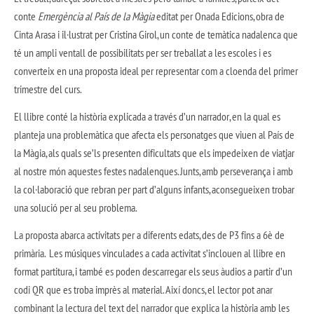
conte
Emergència al País de la Màgia
editat per Onada Edicions, obra de
Cinta Arasa i il·lustrat per Cristina Girol, un conte de temàtica nadalenca que
té un ampli ventall de possibilitats per ser treballat a les escoles i es
converteix en una proposta ideal per representar com a cloenda del primer
trimestre del curs.
El llibre conté la història explicada a través d’un narrador, en la qual es
planteja una problemàtica que afecta els personatges que viuen al País de
la Màgia, als quals se’ls presenten dificultats que els impedeixen de viatjar
al nostre món aquestes festes nadalenques. Junts, amb perseverança i amb
la col·laboració que rebran per part d’alguns infants, aconsegueixen trobar
una solució per al seu problema.
La proposta abarca activitats per a diferents edats, des de P3 fins a 6è de
primària. Les
músiques vinculades a cada activitat s’inclouen al llibre en
format partitura, i també es poden descarregar els seus àudios a partir d’un
codi QR que es troba imprès al material. Així doncs, el lector pot anar
combinant la lectura del text del narrador que explica la història amb les