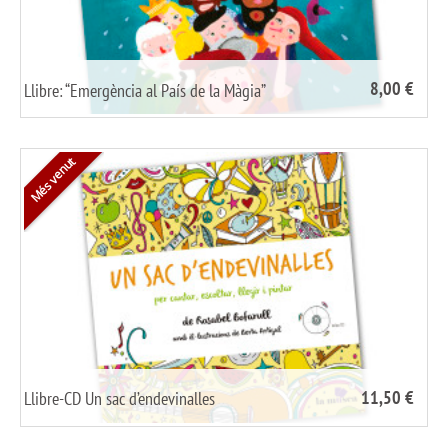
8,00 €
Llibre: “Emergència al País de la Màgia”
/
share it
Més venut
11,50 €
Llibre-CD Un sac d’endevinalles
/
share it