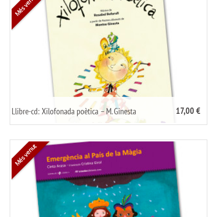
Més venut
17,00 €
Llibre-cd: Xilofonada poètica – M. Ginesta
/
share it
Més venut