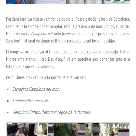
Per Sant Jordi La Musca vam fer paradeta al Passeig de Sant Joan de Barcelona,
i vam tenir la sort de poder comptar amb la presència de Jordi Amigó, autor del
llibre
Escracks. Campions del món
(novetat editorial que presentàvem aquest
Sant Jordi), el qual va signar el llibre a tots aquells qui ho van desitjar.
El temps va acompanyar al llarg de tota la jornada, convidant a passejar i mirar
llibres amb tranquil·litat. Des d’aquí, volem aprofitar per donar les gràcies a
tots aquells qui vau visitar-nos.
Els 3 llibres més venuts a la nostra parada van ser:
Escrackcs. Campions del món.
Endevinalles musicals.
Geronimo Stilton. Retorn al regne de la fantasia.