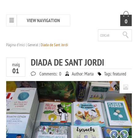
VIEW NAVIGATION
0
Pàgina d'inici
|
General
|
Diada de Sant Jordi
DIADA DE SANT JORDI
maig
01
Comments:
0
Author:
Marta
Tags:
featured
Previous
Next