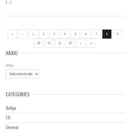
[…]
«
‹
1
2
3
4
5
6
7
8
9
10
11
12
13
›
»
ARXIU
Arxiu
CATEGORIES
Botiga
CD
General