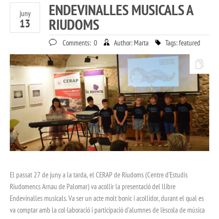
ENDEVINALLES MUSICALS A
juny
RIUDOMS
13
Comments:
0
Author:
Marta
Tags:
featured
El passat 27 de juny a la tarda, el CERAP de Riudoms (Centre d’Estudis
Riudomencs Arnau de Palomar) va acollir la presentació del llibre
Endevinalles musicals. Va ser un acte molt bonic i acollidor, durant el qual es
va comptar amb la col·laboració i participació d’alumnes de l’escola de música