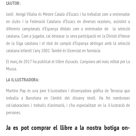
L’AUTOR:
Jordi Amigó Vilalta és Mestre Català d’Escacs i ha treballat com a entrenador
en clubs i la Federació Catalana d’Escacs en diverses ocasions, assistint a
diferents campionats d’Espanya d’edats com a entrenador de la selecció
catalana. Com a jugador, cal destacar la seva participació en la Divisió d’Honor
de la lliga catalana i el títol de campió d’Espanya obtingut amb la selecció
catalana infantil l’any 2002. També és llicenciat en farmàcia.
El març de 2017 ha publicat el llibre
Escracks. Campions del món
, editat per La
Musca.
LA IL·LUSTRADORA:
Martine Pop és una jove il·lustradora i dissenyadora gràfica de Terrassa que
treballa a Barcelona en l’àmbit del disseny tèxtil. Ha fet nombroses
col·laboracions i treballs d’animació, i s’ha especialitzat en la il·lustració de
persones.
Ja es pot comprar el llibre a la nostra botiga on-