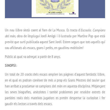
Un nou llibre s’està coent al forn de La Musca. Es tracta d’
Escracks. Campions
del món
, obra de l’espluguí Jordi Amigó i il·lustrada per Martine Pop que està
previst que surti publicada aquest Sant Jordi. Estem segurs que tots aquells qui
sou aficionats als escacs, grans i petits, en gaudireu moltíssim!
Públic al qual va adreçat: a partir de 8 anys.
SINOPSI:
Un total de 20 cracks dels escacs omplen les pàgines d’aquest fantàstic llibre,
en el qual es podran conèixer de més a prop els Grans Mestres del tauler que
han arribat a proclamar-se campions del món en aquesta disciplina. Mitjançant
les seves biografies, anècdotes i també problemes per resoldre extrets de
partides reals dels mateixos jugadors es pretén despertar la curiositat i fer
gaudir els lectors a través dels escacs.