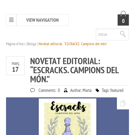
VIEW NAVIGATION
0
Pàgina d'inici
|
Botiga
|
Novetat editorial: “ESCRACKS. Campions del món.”
NOVETAT EDITORIAL:
març
“ESCRACKS. CAMPIONS DEL
17
MÓN.”
Comments:
0
Author:
Marta
Tags:
featured