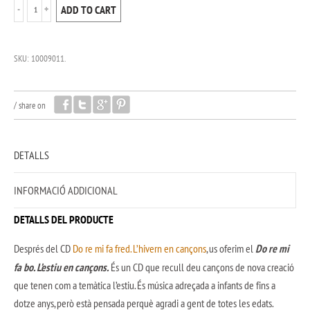
ADD TO CART
SKU:
10009011
.
/
share on
DETALLS
INFORMACIÓ ADDICIONAL
DETALLS DEL PRODUCTE
Després del CD
Do re mi fa fred. L’hivern en cançons
, us oferim el
Do re mi
fa bo. L’estiu en cançons.
És un CD que recull deu cançons de nova creació
que tenen com a temàtica l’estiu. És música adreçada a infants de fins a
dotze anys, però està pensada perquè agradi a gent de totes les edats.