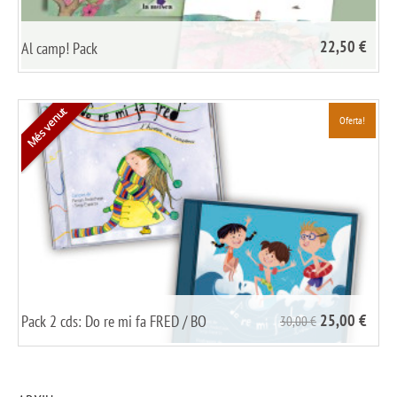
22,50 €
Al camp! Pack
/
share it
Més venut
Oferta!
25,00 €
Pack 2 cds: Do re mi fa FRED / BO
30,00 €
/
share it