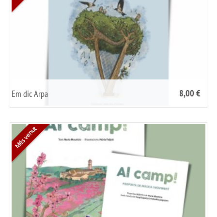
8,00 €
Em dic Arpa
/
share it
Més venut