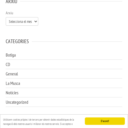
ARXIU
Arxiu
CATEGORIES
Botiga
CD
General
La Musca
Notícies
Uncategorized
Utilitzem cookies pròpies i de tercers per obtenir dades estadístiques de la
D'acord!
navegació dels nostres usuaris i millorar els nostres serveis. Si acceptes o