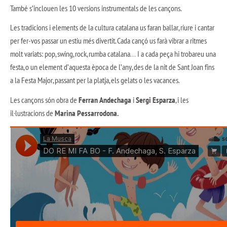
També s’inclouen les 10 versions instrumentals de les cançons.
Les tradicions i elements de la cultura catalana us faran ballar, riure i cantar
per fer-vos passar un estiu més divertit. Cada cançó us farà vibrar a ritmes
molt variats: pop, swing, rock, rumba catalana… I a cada peça hi trobareu una
festa, o un element d’aquesta època de l’any, des de la nit de Sant Joan fins
a la Festa Major, passant per la platja, els gelats o les vacances.
Les cançons són obra de
Ferran Andechaga
i
Sergi Esparza
, i les
il·lustracions de
Marina Pessarrodona
.