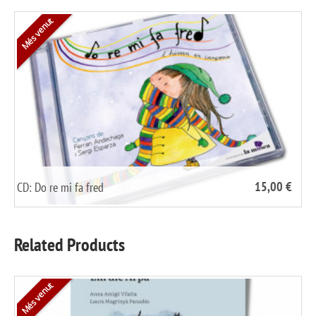
Més venut
15,00 €
CD: Do re mi fa fred
/
share it
Related Products
Més venut