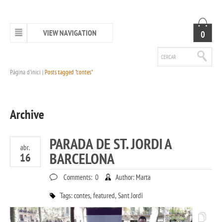
VIEW NAVIGATION
0
Pàgina d'inici
|
Posts tagged "contes"
Archive
PARADA DE ST. JORDI A
abr.
BARCELONA
16
Comments:
0
Author:
Marta
Tags:
contes
,
featured
,
Sant Jordi