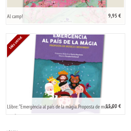
9,95 €
Al camp!
/
share it
Més venut
15,00 €
Llibre: “Emergència al país de la màgia. Proposta de música i
/
share it
mov.”