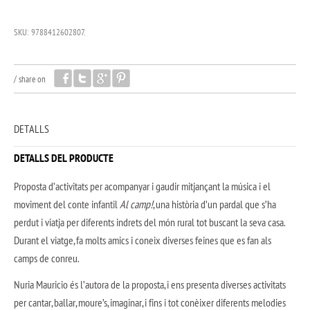
SKU:
9788412602807
.
/
share on
DETALLS
DETALLS DEL PRODUCTE
Proposta d’activitats per acompanyar i gaudir mitjançant la música i el
moviment del conte infantil
Al camp!
, una història d’un pardal que s’ha
perdut i viatja per diferents indrets del món rural tot buscant la seva casa.
Durant el viatge, fa molts amics i coneix diverses feines que es fan als
camps de conreu.
Nuria Mauricio és l’autora de la proposta, i ens presenta diverses activitats
per cantar, ballar, moure’s, imaginar, i fins i tot conèixer diferents melodies