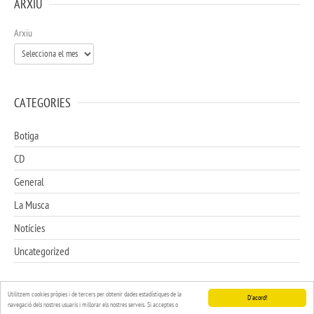
ARXIU
Arxiu
CATEGORIES
Botiga
CD
General
La Musca
Notícies
Uncategorized
Utilitzem cookies pròpies i de tercers per obtenir dades estadístiques de la
D'acord!
navegació dels nostres usuaris i millorar els nostres serveis. Si acceptes o