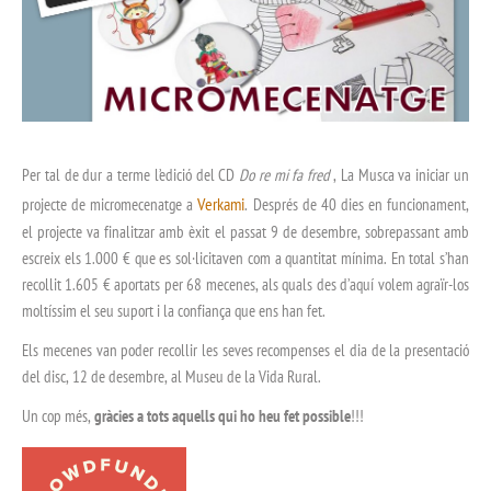
Per tal de dur a terme l’edició del CD
Do re mi fa fred
, La Musca va iniciar un
Verkami
projecte de micromecenatge a
. Després de 40 dies en funcionament,
el projecte va finalitzar amb èxit el passat 9 de desembre, sobrepassant amb
escreix els 1.000 € que es sol·licitaven com a quantitat mínima. En total s’han
recollit 1.605 € aportats per 68 mecenes, als quals des d’aquí volem agraïr-los
moltíssim el seu suport i la confiança que ens han fet.
Els mecenes van poder recollir les seves recompenses el dia de la presentació
del disc, 12 de desembre, al Museu de la Vida Rural.
Un cop més,
gràcies a tots aquells qui ho heu fet possible
!!!