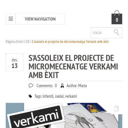
VIEW NAVIGATION
0
Pàgina d'inici
|
CD
|
S’assoleix el projecte de micromecenatge Verkami amb èxit
S’ASSOLEIX EL PROJECTE DE
des.
MICROMECENATGE VERKAMI
13
AMB ÈXIT
Comments:
0
Author:
Marta
Tags:
infantil
,
nadal
,
verkami