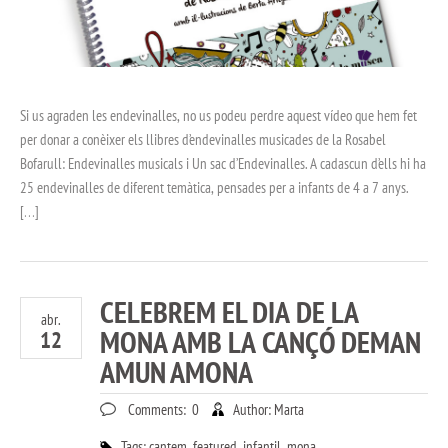
Si us agraden les endevinalles, no us podeu perdre aquest vídeo que hem fet
per donar a conèixer els llibres d’endevinalles musicades de la Rosabel
Bofarull: Endevinalles musicals i Un sac d’Endevinalles. A cadascun d’ells hi ha
25 endevinalles de diferent temàtica, pensades per a infants de 4 a 7 anys.
[…]
CELEBREM EL DIA DE LA
abr.
MONA AMB LA CANÇÓ DEMAN
12
AMUN AMONA
Comments:
0
Author:
Marta
Tags:
cantem
,
featured
,
infantil
,
mona