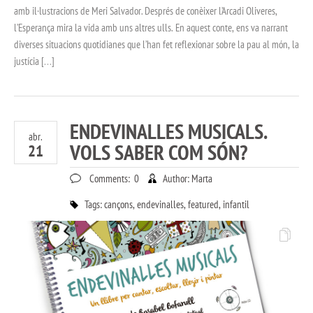
amb il·lustracions de Meri Salvador. Després de conèixer l’Arcadi Oliveres,
l’Esperança mira la vida amb uns altres ulls. En aquest conte, ens va narrant
diverses situacions quotidianes que l’han fet reflexionar sobre la pau al món, la
justícia […]
ENDEVINALLES MUSICALS.
abr.
VOLS SABER COM SÓN?
21
Comments:
0
Author:
Marta
Tags:
cançons
,
endevinalles
,
featured
,
infantil