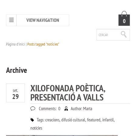
VIEW NAVIGATION
0
Pàgina d'inici
|
Posts tagged "notícies"
Archive
XILOFONADA POÈTICA,
set.
PRESENTACIÓ A VALLS
29
Comments:
0
Author:
Marta
Tags:
creacions
,
difusió cultural
,
featured
,
infantil
,
notícies