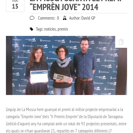
nov.
“EMPRÈN JOVE” 2014
15
Comments:
0
Author:
David GP
Tags:
notícies
,
premis
L’equip de La Musca hem guanyat el premi al millor projecte empresarial a la
categoria “Emprèn Jove” dels “II Premis Emprèn” de la Diputació de Tarragona.
L’edició d’aquest any ha comptat amb un total de 92 projectes presentats, entre
els quals se n’han guardonat 21, repartits en 7 categories diferents (7